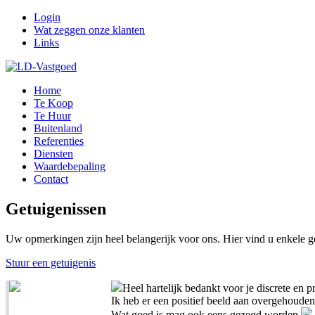
Login
Wat zeggen onze klanten
Links
Home
Te Koop
Te Huur
Buitenland
Referenties
Diensten
Waardebepaling
Contact
Getuigenissen
Uw opmerkingen zijn heel belangerijk voor ons. Hier vind u enkele g
Stuur een getuigenis
Heel hartelijk bedankt voor je discrete en 
Ik heb er een positief beeld aan overgehoude
Wat goed is mag ook eens gezegd worden.