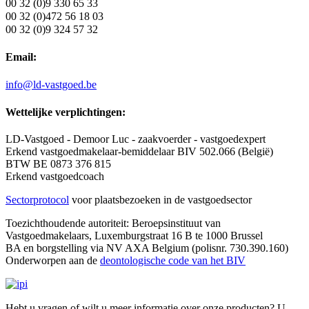
00 32 (0)9 330 65 33
00 32 (0)472 56 18 03
00 32 (0)9 324 57 32
Email:
info@ld-vastgoed.be
Wettelijke verplichtingen:
LD-Vastgoed - Demoor Luc - zaakvoerder - vastgoedexpert
Erkend vastgoedmakelaar-bemiddelaar BIV 502.066 (België)
BTW BE 0873 376 815
Erkend vastgoedcoach
Sectorprotocol
voor plaatsbezoeken in de vastgoedsector
Toezichthoudende autoriteit: Beroepsinstituut van
Vastgoedmakelaars, Luxemburgstraat 16 B te 1000 Brussel
BA en borgstelling via NV AXA Belgium (polisnr. 730.390.160)
Onderworpen aan de
deontologische code van het BIV
Hebt u vragen of wilt u meer informatie over onze producten? U