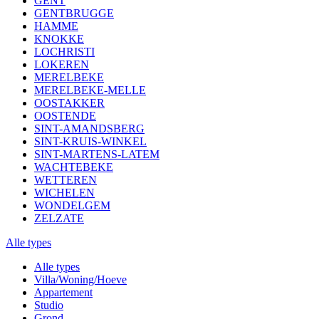
GENT
GENTBRUGGE
HAMME
KNOKKE
LOCHRISTI
LOKEREN
MERELBEKE
MERELBEKE-MELLE
OOSTAKKER
OOSTENDE
SINT-AMANDSBERG
SINT-KRUIS-WINKEL
SINT-MARTENS-LATEM
WACHTEBEKE
WETTEREN
WICHELEN
WONDELGEM
ZELZATE
Alle types
Alle types
Villa/Woning/Hoeve
Appartement
Studio
Grond