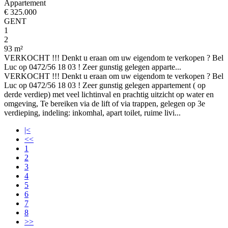
Appartement
€ 325.000
GENT
1
2
93 m²
VERKOCHT !!! Denkt u eraan om uw eigendom te verkopen ? Bel
Luc op 0472/56 18 03 ! Zeer gunstig gelegen apparte...
VERKOCHT !!! Denkt u eraan om uw eigendom te verkopen ? Bel
Luc op 0472/56 18 03 ! Zeer gunstig gelegen appartement ( op
derde verdiep) met veel lichtinval en prachtig uitzicht op water en
omgeving, Te bereiken via de lift of via trappen, gelegen op 3e
verdieping, indeling: inkomhal, apart toilet, ruime livi...
|<
<<
1
2
3
4
5
6
7
8
>>