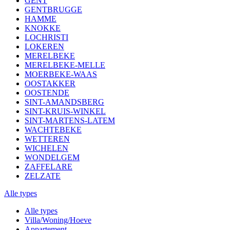
GENT
GENTBRUGGE
HAMME
KNOKKE
LOCHRISTI
LOKEREN
MERELBEKE
MERELBEKE-MELLE
MOERBEKE-WAAS
OOSTAKKER
OOSTENDE
SINT-AMANDSBERG
SINT-KRUIS-WINKEL
SINT-MARTENS-LATEM
WACHTEBEKE
WETTEREN
WICHELEN
WONDELGEM
ZAFFELARE
ZELZATE
Alle types
Alle types
Villa/Woning/Hoeve
Appartement